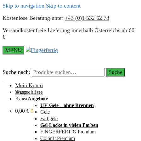
Skip to navigation
Skip to content
Kostenlose Beratung unter
+43 (0)1 532 62 78
Versandkostenfreie Lieferung innerhalb Österreichs ab 60
€
MENU
Suche nach:
Suche nach:
Suche
Suche
Mein Konto
Wunschliste
Shop
Kasse
Angebote
UV-Gele – ohne Brennen
0,00
€
0
Gele
Farbgele
Gel-Lacke in vielen Farben
FINGERFERTIG Premium
Color It Premium