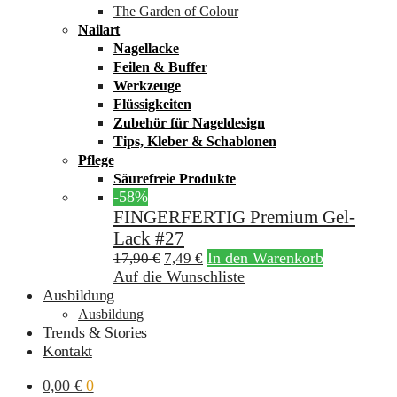
The Garden of Colour
Nailart
Nagellacke
Feilen & Buffer
Werkzeuge
Flüssigkeiten
Zubehör für Nageldesign
Tips, Kleber & Schablonen
Pflege
Säurefreie Produkte
-58%
FINGERFERTIG Premium Gel-
Lack #27
In den Warenkorb
17,90
€
7,49
€
Auf die Wunschliste
Ausbildung
Ausbildung
Trends & Stories
Kontakt
0,00
€
0