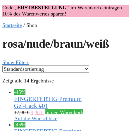
Code „
ERSTBESTELLUNG
“ im Warenkorb eintragen –
10% des Warenwertes sparen!
Startseite
/
Shop
rosa/nude/braun/weiß
Show Filters
Zeigt alle 14 Ergebnisse
-45%
FINGERFERTIG Premium
Gel-Lack #01
In den Warenkorb
17,90
€
9,90
€
Auf die Wunschliste
-45%