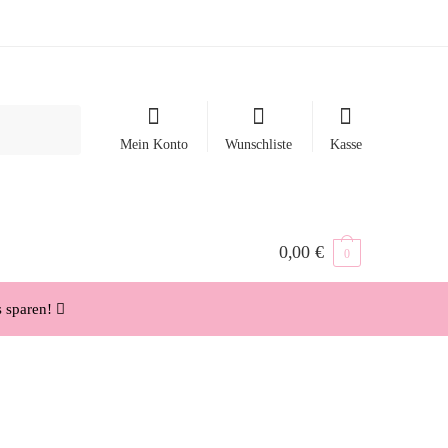
Mein Konto
Wunschliste
Kasse
0,00
€
0
s sparen!