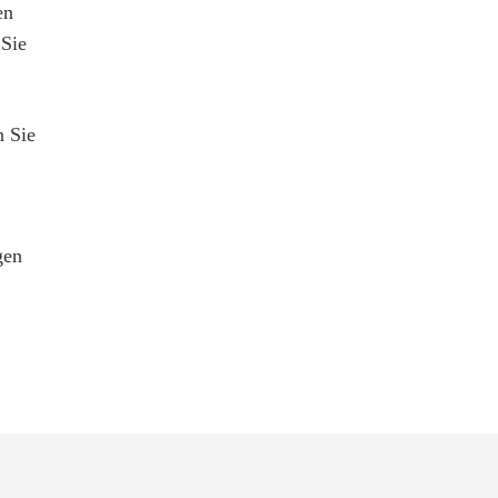
en
 Sie
n Sie
gen