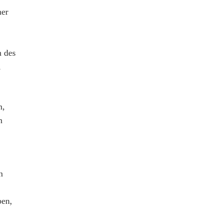
ner
n des
,
n,
h
n
ben,