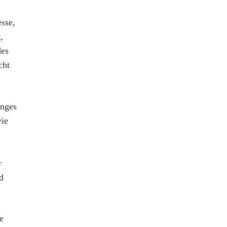
sse,
,
des
cht
anges
wie
r
d
e