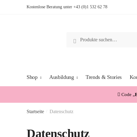
Skip
Skip
Kostenlose Beratung unter
+43 (0)1 532 62 78
to
to
navigation
content
Suche
Suche
nach:
Shop
Ausbildung
Trends & Stories
Kon
Code „
Startseite
Datenschutz
/
Datenschutz