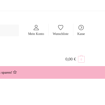
Mein Konto
Wunschliste
Kasse
0,00
€
0
s sparen!