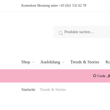
Skip
Skip
Kostenlose Beratung unter
+43 (0)1 532 62 78
to
to
navigation
content
Suche
Suche
nach:
Shop
Ausbildung
Trends & Stories
Ko
Code „
Startseite
Trends & Stories
/