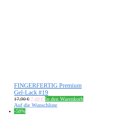
FINGERFERTIG Premium
Gel-Lack #19
In den Warenkorb
17,90
€
7,49
€
Auf die Wunschliste
-58%