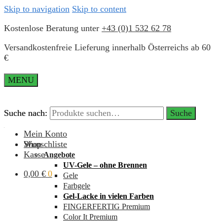
Skip to navigation
Skip to content
Kostenlose Beratung unter
+43 (0)1 532 62 78
Versandkostenfreie Lieferung innerhalb Österreichs ab 60
€
MENU
Suche nach:
Suche nach:
Suche
Suche
Mein Konto
Wunschliste
Shop
Kasse
Angebote
UV-Gele – ohne Brennen
0,00
€
0
Gele
Farbgele
Gel-Lacke in vielen Farben
FINGERFERTIG Premium
Color It Premium