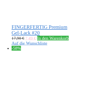
FINGERFERTIG Premium
Gel-Lack #20
In den Warenkorb
17,90
€
7,49
€
Auf die Wunschliste
-58%