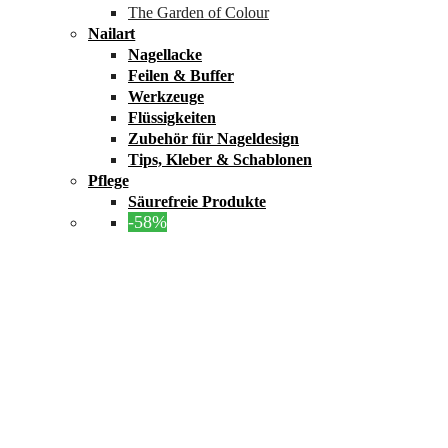
The Garden of Colour
Nailart
Nagellacke
Feilen & Buffer
Werkzeuge
Flüssigkeiten
Zubehör für Nageldesign
Tips, Kleber & Schablonen
Pflege
Säurefreie Produkte
-58%