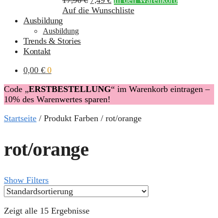
In den Warenkorb
17,90
€
7,49
€
Auf die Wunschliste
Ausbildung
Ausbildung
Trends & Stories
Kontakt
0,00
€
0
Code „
ERSTBESTELLUNG
“ im Warenkorb eintragen –
10% des Warenwertes sparen!
Startseite
/
Produkt Farben
/
rot/orange
rot/orange
Show Filters
Zeigt alle 15 Ergebnisse