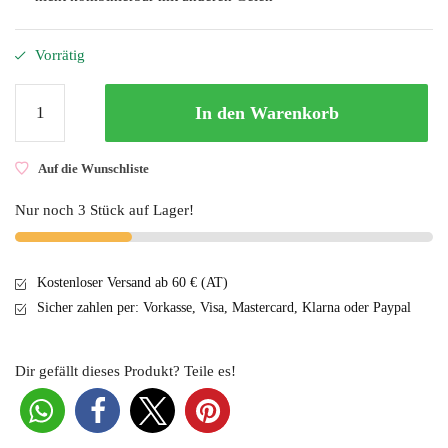
Vorrätig
The
In den Warenkorb
Garden
of
Colour
Auf die Wunschliste
Gel-
Nur noch 3 Stück auf Lager!
Lack
#13
Menge
Kostenloser Versand ab 60 € (AT)
Sicher zahlen per: Vorkasse, Visa, Mastercard, Klarna oder Paypal
Dir gefällt dieses Produkt? Teile es!