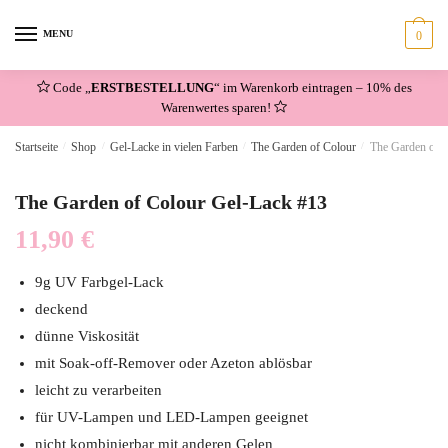
Skip
Skip
to
to
MENU
0
navigation
content
Code „
ERSTBESTELLUNG
“ im Warenkorb eintragen – 10% des
Warenwertes sparen!
Startseite
/
Shop
/
Gel-Lacke in vielen Farben
/
The Garden of Colour
/
The Garden of 
The Garden of Colour Gel-Lack #13
11,90
€
9g UV Farbgel-Lack
deckend
dünne Viskosität
mit Soak-off-Remover oder Azeton ablösbar
leicht zu verarbeiten
für UV-Lampen und LED-Lampen geeignet
nicht kombinierbar mit anderen Gelen