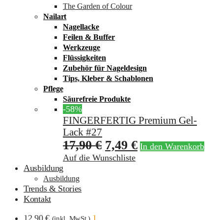
The Garden of Colour
Nailart
Nagellacke
Feilen & Buffer
Werkzeuge
Flüssigkeiten
Zubehör für Nageldesign
Tips, Kleber & Schablonen
Pflege
Säurefreie Produkte
-58%
FINGERFERTIG Premium Gel-
Lack #27
17,90
€
7,49
€
In den Warenkorb
Auf die Wunschliste
Ausbildung
Ausbildung
Trends & Stories
Kontakt
12,90
€
1
(inkl. MwSt.)