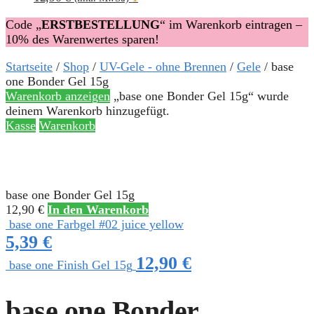
Code „
ERSTBESTELLUNG
“ im Warenkorb eintragen –
10% des Warenwertes sparen!
Startseite
/
Shop
/
UV-Gele - ohne Brennen
/
Gele
/
base
one Bonder Gel 15g
Warenkorb anzeigen
„base one Bonder Gel 15g“ wurde
deinem Warenkorb hinzugefügt.
Kasse
Warenkorb
base one Bonder Gel 15g
12,90
€
In den Warenkorb
base one Farbgel #02 juice yellow
5,39
€
12,90
€
base one Finish Gel 15g
base one Bonder