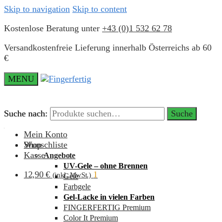
Skip to navigation
Skip to content
Kostenlose Beratung unter
+43 (0)1 532 62 78
Versandkostenfreie Lieferung innerhalb Österreichs ab 60
€
MENU
Suche nach:
Suche nach:
Suche
Suche
Mein Konto
Wunschliste
Shop
Kasse
Angebote
UV-Gele – ohne Brennen
12,90
€
1
(inkl. MwSt.)
Gele
Farbgele
Gel-Lacke in vielen Farben
FINGERFERTIG Premium
Color It Premium