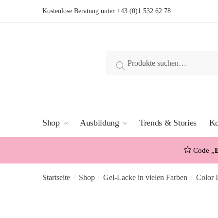
Skip
Skip
Kostenlose Beratung unter
+43 (0)1 532 62 78
to
to
navigation
content
Suche
Suche
nach:
Shop
Ausbildung
Trends & Stories
Ko
Code „
Startseite
Shop
Gel-Lacke in vielen Farben
Color 
/
/
/