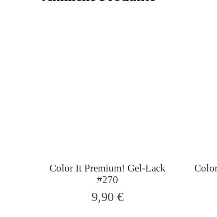
Color It Premium! Gel-Lack
Color
#270
9,90
€