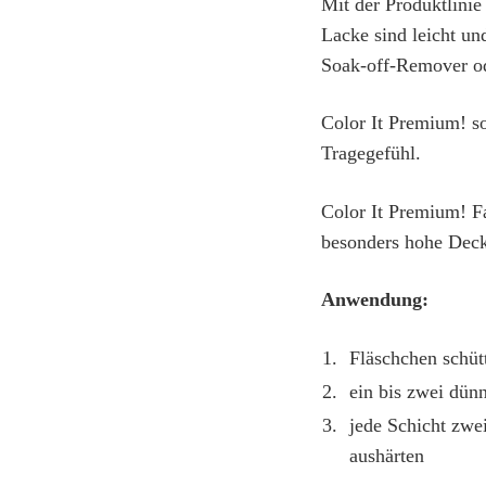
Mit der Produktlinie
Lacke sind leicht un
Soak-off-Remover od
Color It Premium! so
Tragegefühl.
Color It Premium! Fa
besonders hohe Deckk
Anwendung:
Fläschchen schüt
ein bis zwei dün
jede Schicht zw
aushärten