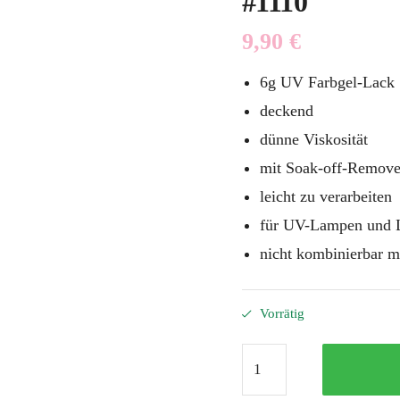
#1110
9,90
€
6g UV Farbgel-Lack
deckend
dünne Viskosität
mit Soak-off-Remove
leicht zu verarbeiten
für UV-Lampen und 
nicht kombinierbar m
Vorrätig
Color
It