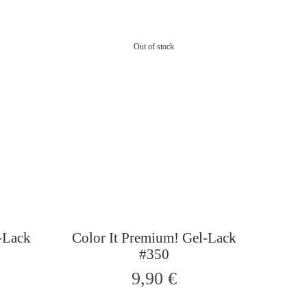
Out of stock
-Lack
Color It Premium! Gel-Lack
#350
9,90
€