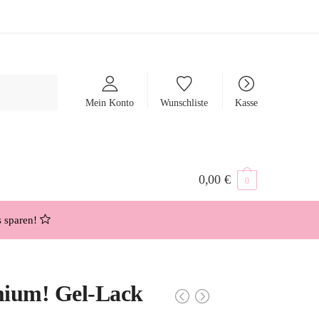
Mein Konto
Wunschliste
Kasse
0,00
€
0
s sparen!
mium! Gel-Lack