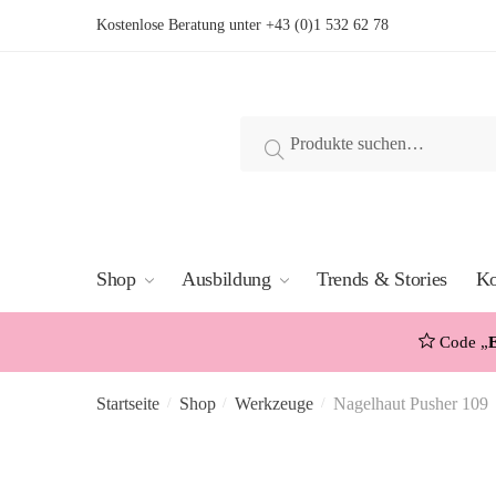
Skip
Skip
Kostenlose Beratung unter
+43 (0)1 532 62 78
to
to
navigation
content
Suche
Suche
nach:
Shop
Ausbildung
Trends & Stories
Ko
Code „
Startseite
Shop
Werkzeuge
Nagelhaut Pusher 109
/
/
/