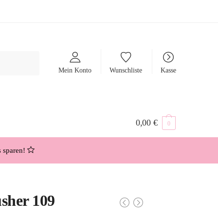
Mein Konto
Wunschliste
Kasse
0,00
€
0
s sparen!
sher 109