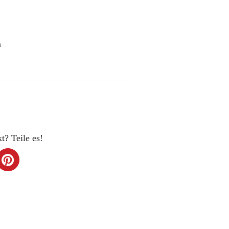
n
t? Teile es!