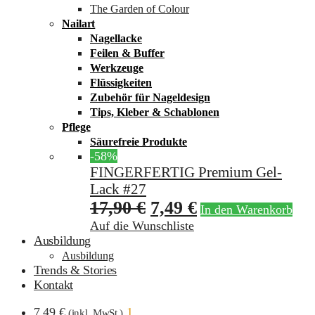
The Garden of Colour
Nailart
Nagellacke
Feilen & Buffer
Werkzeuge
Flüssigkeiten
Zubehör für Nageldesign
Tips, Kleber & Schablonen
Pflege
Säurefreie Produkte
-58%
FINGERFERTIG Premium Gel-
Lack #27
17,90
€
7,49
€
In den Warenkorb
Auf die Wunschliste
Ausbildung
Ausbildung
Trends & Stories
Kontakt
7,49
€
1
(inkl. MwSt.)