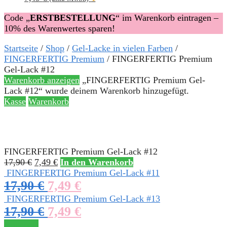
Code „
ERSTBESTELLUNG
“ im Warenkorb eintragen –
10% des Warenwertes sparen!
Startseite
/
Shop
/
Gel-Lacke in vielen Farben
/
FINGERFERTIG Premium
/
FINGERFERTIG Premium
Gel-Lack #12
Warenkorb anzeigen
„FINGERFERTIG Premium Gel-
Lack #12“ wurde deinem Warenkorb hinzugefügt.
Kasse
Warenkorb
FINGERFERTIG Premium Gel-Lack #12
17,90
€
7,49
€
In den Warenkorb
FINGERFERTIG Premium Gel-Lack #11
17,90
€
7,49
€
FINGERFERTIG Premium Gel-Lack #13
17,90
€
7,49
€
Angebot!