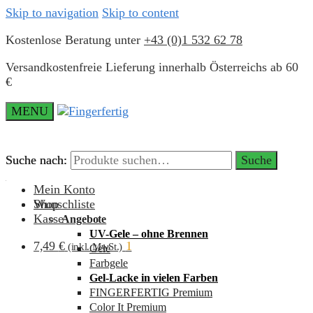
Skip to navigation
Skip to content
Kostenlose Beratung unter
+43 (0)1 532 62 78
Versandkostenfreie Lieferung innerhalb Österreichs ab 60
€
MENU
Suche nach:
Suche nach:
Suche
Suche
Mein Konto
Wunschliste
Shop
Kasse
Angebote
UV-Gele – ohne Brennen
7,49
€
1
(inkl. MwSt.)
Gele
Farbgele
Gel-Lacke in vielen Farben
FINGERFERTIG Premium
Color It Premium