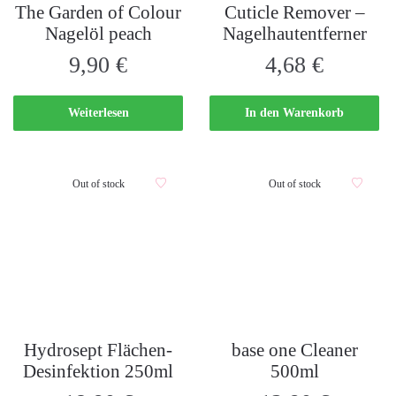
The Garden of Colour
Cuticle Remover –
Nagelöl peach
Nagelhautentferner
9,90
€
4,68
€
Weiterlesen
In den Warenkorb
Out of stock
Out of stock
Hydrosept Flächen-
base one Cleaner
Desinfektion 250ml
500ml