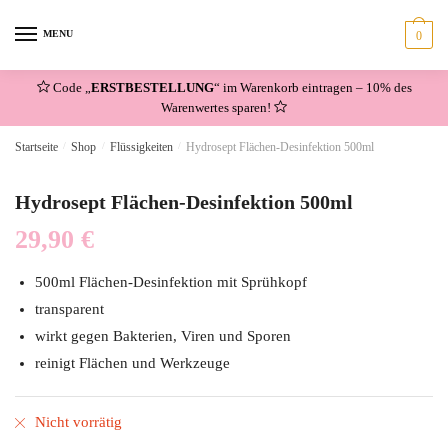
Skip
Skip
to
to
MENU
0
navigation
content
Code „
ERSTBESTELLUNG
“ im Warenkorb eintragen – 10% des
Warenwertes sparen!
Startseite
/
Shop
/
Flüssigkeiten
/
Hydrosept Flächen-Desinfektion 500ml
Hydrosept Flächen-Desinfektion 500ml
29,90
€
500ml Flächen-Desinfektion mit Sprühkopf
transparent
wirkt gegen Bakterien, Viren und Sporen
reinigt Flächen und Werkzeuge
Nicht vorrätig