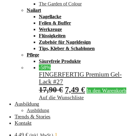
The Garden of Colour
Nailart
Nagellacke
Feilen & Buffer
Werkzeuge
Flüssigkeiten
Zubehör für Nageldesign
Tips, Kleber & Schablonen
Pflege
Säurefreie Produkte
-58%
FINGERFERTIG Premium Gel-
Lack #27
17,90
€
7,49
€
In den Warenkorb
Auf die Wunschliste
Ausbildung
Ausbildung
Trends & Stories
Kontakt
4,49
€
1
(inkl. MwSt.)