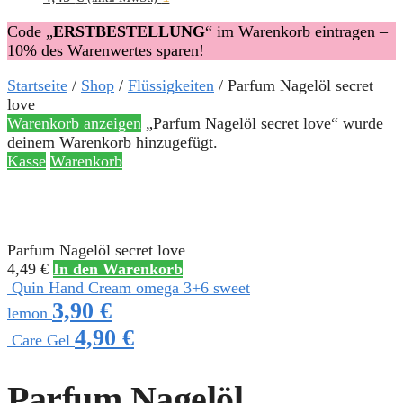
Code „
ERSTBESTELLUNG
“ im Warenkorb eintragen –
10% des Warenwertes sparen!
Startseite
/
Shop
/
Flüssigkeiten
/
Parfum Nagelöl secret
love
Warenkorb anzeigen
„Parfum Nagelöl secret love“ wurde
deinem Warenkorb hinzugefügt.
Kasse
Warenkorb
Parfum Nagelöl secret love
4,49
€
In den Warenkorb
Quin Hand Cream omega 3+6 sweet
3,90
€
lemon
4,90
€
Care Gel
Parfum Nagelöl