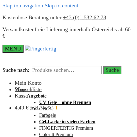
Skip to navigation
Skip to content
Kostenlose Beratung unter
+43 (0)1 532 62 78
Versandkostenfreie Lieferung innerhalb Österreichs ab 60
€
MENU
Suche nach:
Suche nach:
Suche
Suche
Mein Konto
Wunschliste
Shop
Kasse
Angebote
UV-Gele – ohne Brennen
4,49
€
1
(inkl. MwSt.)
Gele
Farbgele
Gel-Lacke in vielen Farben
FINGERFERTIG Premium
Color It Premium