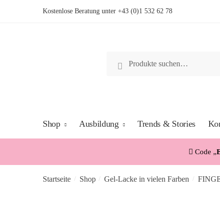
Skip
Skip
Kostenlose Beratung unter
+43 (0)1 532 62 78
to
to
navigation
content
Suche
Suche
nach:
Shop
Ausbildung
Trends & Stories
Kon
Code „
Startseite
Shop
Gel-Lacke in vielen Farben
FINGE
/
/
/