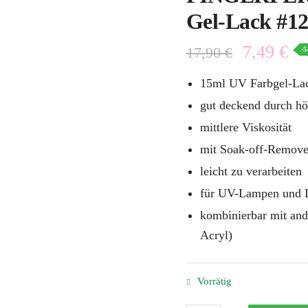
Gel-Lack #1
7,49
€
17,90
€
-
15ml UV Farbgel-Lac
gut deckend durch hö
mittlere Viskosität
mit Soak-off-Remove
leicht zu verarbeiten
für UV-Lampen und 
kombinierbar mit and
Acryl)
Vorrätig