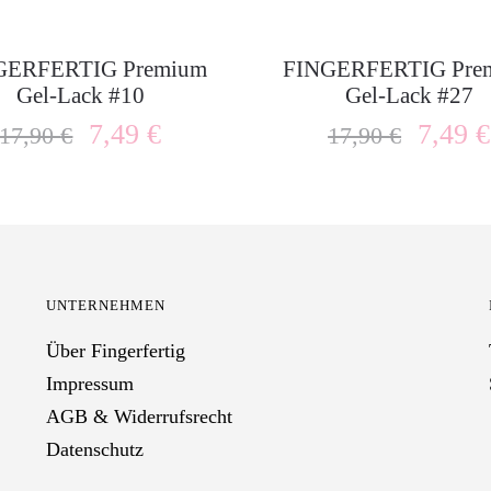
GERFERTIG Premium
FINGERFERTIG Pre
Gel-Lack #10
Gel-Lack #27
7,49
€
7,49
€
17,90
€
17,90
€
UNTERNEHMEN
Über Fingerfertig
Impressum
AGB & Widerrufsrecht
Datenschutz