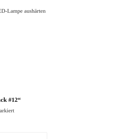
LED-Lampe aushärten
ck #12“
rkiert