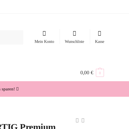
Mein Konto
Wunschliste
Kasse
0,00
€
0
s sparen!
TIG Premium