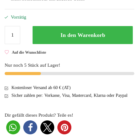
Vorrätig
The
In den Warenkorb
Garden
of
Colour
Auf die Wunschliste
Gel-
Nur noch 5 Stück auf Lager!
Lack
Base
15g
Kostenloser Versand ab 60 € (AT)
Menge
Sicher zahlen per: Vorkasse, Visa, Mastercard, Klarna oder Paypal
Dir gefällt dieses Produkt? Teile es!