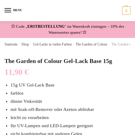
Skip
Skip
to
to
MENU
0
navigation
content
Code „
ERSTBESTELLUNG
“ im Warenkorb eintragen – 10% des
Warenwertes sparen!
Startseite
/
Shop
/
Gel-Lacke in vielen Farben
/
The Garden of Colour
/
The Garden of 
The Garden of Colour Gel-Lack Base 15g
11,90
€
15g UV Gel-Lack Base
farblos
dünne Viskosität
mit Soak-off-Remover oder Azeton ablösbar
leicht zu verarbeiten
für UV-Lampen und LED-Lampen geeignet
nicht kombinierbar mit anderen Gelen