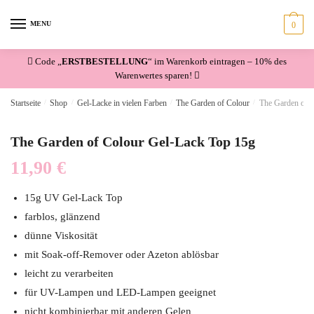
Skip
Skip
to
to
MENU
0
navigation
content
Code „
ERSTBESTELLUNG
“ im Warenkorb eintragen – 10% des
Warenwertes sparen!
Startseite
/
Shop
/
Gel-Lacke in vielen Farben
/
The Garden of Colour
/
The Garden of 
The Garden of Colour Gel-Lack Top 15g
11,90
€
15g UV Gel-Lack Top
farblos, glänzend
dünne Viskosität
mit Soak-off-Remover oder Azeton ablösbar
leicht zu verarbeiten
für UV-Lampen und LED-Lampen geeignet
nicht kombinierbar mit anderen Gelen